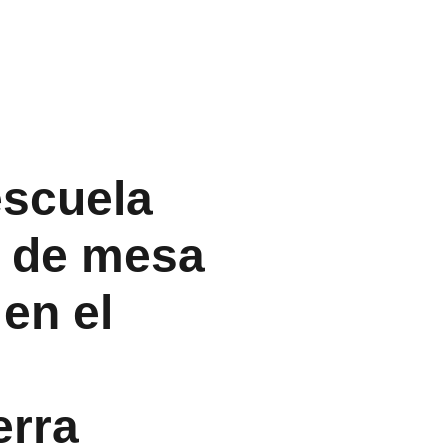
scuela 
s de mesa 
 en el 
 
erra