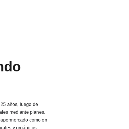
 
ndo 
25 años, luego de 
rales mediante planes, 
 supermercado como en 
rales y orgánicos,  